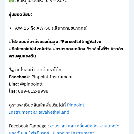
อุณหภูมิของเหลว: 5 – 80°C
รุ่นยอดนิยม:
AW-15 ถึง AW-50 (เลือกตามขนาดท่อ)
#โซลินอยด์วาล์วแรงดันสูง #ForcedLiftingValve
#SolenoidValveArita #วาล์วทองเหลือง #วาล์วไฟฟ้า #วาล์ว
ควบคุมแรงดัน
สนใจสินค้า ติดต่อเราได้ที่:
Facebook
: Pinpoint Instrument
Line
: @pinpointt
โทร
: 089-612-8998
ดูรายละเอียดสินค้าเพิ่มเติมได้ที่
Pinpoint
Instrument
aritavalvethailand
Facebook Fanpage :
ขายวาล์ว และเครื่องมือวัด
ขายเกจวัด
แรงดันและโฟลมิเตอร์
Pinpoint Instrument