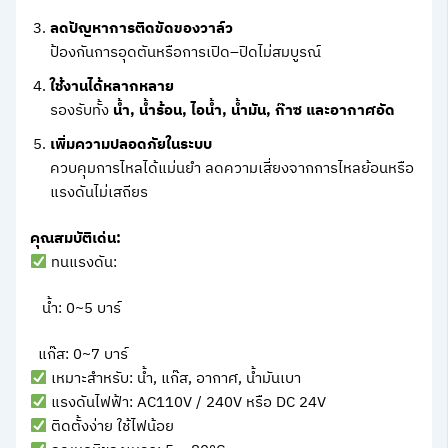
ลดปัญหาการติดขัดของวาล์ว
ป้องกันการอุดตันหรือการเปิด–ปิดไม่สมบูรณ์
ใช้งานได้หลากหลาย
รองรับทั้ง
น้ำ, น้ำร้อน, ไอน้ำ, น้ำมัน, ก๊าซ และอากาศอัด
เพิ่มความปลอดภัยในระบบ
ควบคุมการไหลได้แม่นยำ ลดความเสี่ยงจากการไหลย้อนหรือ
แรงดันไม่เสถียร
คุณสมบัติเด่น:
ทนแรงดัน:
น้ำ: 0~5 บาร์
แก๊ส: 0~7 บาร์
เหมาะสำหรับ: น้ำ, แก๊ส, อากาศ, น้ำมันเบา
แรงดันไฟฟ้า: AC110V / 240V หรือ DC 24V
ติดตั้งง่าย ใช้ไฟน้อย