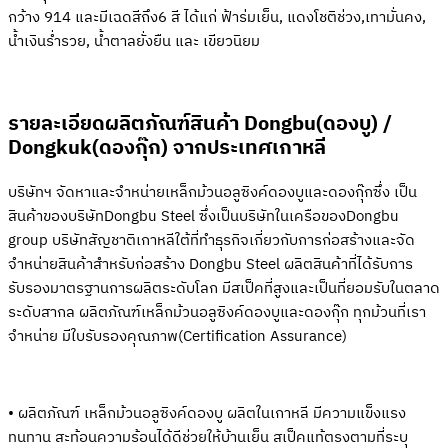
กว้าง 914 และมีเฉดสีถึง6 สี ได้แก่ ฟ้าร่มเย็น, แดงโชติช่วง,เทามั่นคง,
น้ำเงินร่ำรวย, น้ำตาลยั่งยืน และ เขียวนิยม
รายละเอียดผลิตภัณฑ์สินค้า Dongbu(ดองบู) /
Dongkuk(ดองกุ๊ก) จากประเทศเกาหลี
บริษัทฯ จัดหาและจำหน่ายเหล็กม้วนอลูซิงค์ดองบูและดองกุ๊กซึ่ง เป็น
สินค้าของบริษัทDongbu Steel ซึ่งเป็นบริษัทในเครือของDongbu
group บริษัทสัญชาติเกาหลีใต้ที่ทำธุรกิจเกี่ยวกับการก่อสร้างและจัด
จำหน่ายสินค้าสำหรับก่อสร้าง Dongbu Steel ผลิตสินค้าที่ได้รับการ
รับรองมาตรฐานการผลิตระดับโลก มีสเป็คที่สูงและเป็นที่ยอมรับในตลาด
ระดับสากล ผลิตภัณฑ์เหล็กม้วนอลูซิงค์ดองบูและดองกุ๊ก ทุกม้วนที่เรา
จำหน่าย มีใบรับรองคุณภาพ(Certification Assurance)
• ผลิตภัณฑ์ เหล็กม้วนอลูซิงค์ดองบู ผลิตในเกาหลี มีความแข็งแรง
ทนทาน สะท้อนความร้อนได้ดีช่วยให้บ้านเย็น สเป็คแท้ตรงตามที่ระบุ