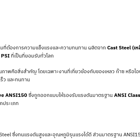
รมที่ต้องการความแข็งแรงและความทนทาน ผลิตจาก
Cast Steel (เห
 PSI
ที่เป็นที่ยอมรับทั่วโลก
พคือสิ่งสำคัญ โดยเฉพาะงานที่เกี่ยวข้องกับของเหลว ก๊าซ หรือไอน้
ดเร็ว และทนทาน
lve ANSI150
ซึ่งถูกออกแบบให้รองรับแรงดันมาตรฐาน
ANSI Clas
ุกประเภท
ast Steel ซึ่งทนแรงดันสูงและอุณหภูมิรุนแรงได้ดี ส่วนมาตรฐาน 