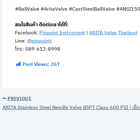
#BallValve #AritaValve #CastSteelBallValve #ANSI150
สนใจสินค้า ติดต่อเราได้ที่:
Facebook:
Pinpoint Instrument
|
ARITA Valve Thailand
Line:
@pinpointt
โทร: 089-612-8998
Post Views:
267
PREVIOUS
ARITA Stainless Steel Needle Valve BSPT Class 600 PSI | เข