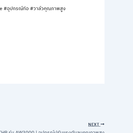
e #อุปกรณ์ท่อ #วาล์วคุณภาพสูง
NEXT
 THB รุ่น AW3000 | อุปกรณ์ปรับแรงดันลมคุณภาพสูง