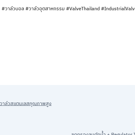
 #วาล์วบอล #วาล์วอุตสาหกรรม #ValveThailand #IndustrialValv
็มวาล์วสแตนเลสคุณภาพสูง
ชุดกรองลมดักน้ำ + Regulator