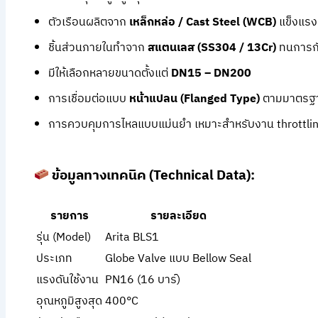
ตัวเรือนผลิตจาก
เหล็กหล่อ / Cast Steel (WCB)
แข็งแรง
ชิ้นส่วนภายในทำจาก
สแตนเลส (SS304 / 13Cr)
ทนการก
มีให้เลือกหลายขนาดตั้งแต่
DN15 – DN200
การเชื่อมต่อแบบ
หน้าแปลน (Flanged Type)
ตามมาตรฐา
การควบคุมการไหลแบบแม่นยำ เหมาะสำหรับงาน throttling
ข้อมูลทางเทคนิค (Technical Data):
รายการ
รายละเอียด
รุ่น (Model)
Arita BLS1
ประเภท
Globe Valve แบบ Bellow Seal
แรงดันใช้งาน
PN16 (16 บาร์)
อุณหภูมิสูงสุด
400°C