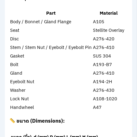
Part
Material
Body / Bonnet / Gland Flange
A105
Seat
Stellite Overlay
Disc
A276-420
Stem / Stem Nut / Eyebolt / Eyebolt Pin
A276-410
Gasket
SUS 304
Bolt
A193-B7
Gland
A276-410
Eyebolt Nut
A194-2H
Washer
A276-430
Lock Nut
A108-1020
Handwheel
A47
ขนาด (Dimensions):