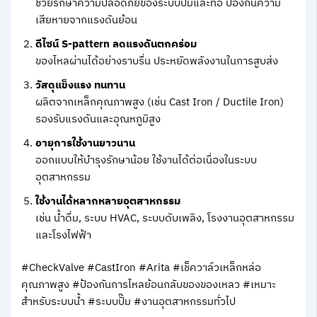
ช่วยรักษาความปลอดภัยของระบบปั๊มและท่อ ป้องกันความ
เสียหายจากแรงดันย้อน
ดีไซน์ S-pattern ลดแรงดันตกคร่อม
ของไหลผ่านได้อย่างราบรื่น ประหยัดพลังงานในการสูบส่ง
วัสดุแข็งแรง ทนทาน
ผลิตจากเหล็กคุณภาพสูง (เช่น Cast Iron / Ductile Iron)
รองรับแรงดันและอุณหภูมิสูง
อายุการใช้งานยาวนาน
ออกแบบให้บำรุงรักษาน้อย ใช้งานได้ต่อเนื่องในระบบ
อุตสาหกรรม
ใช้งานได้หลากหลายอุตสาหกรรม
เช่น น้ำดื่ม, ระบบ HVAC, ระบบดับเพลิง, โรงงานอุตสาหกรรม
และโรงไฟฟ้า
#CheckValve #CastIron #Arita #เช็ควาล์วเหล็กหล่อ
คุณภาพสูง #ป้องกันการไหลย้อนกลับของของเหลว #เหมาะ
สำหรับระบบน้ำ #ระบบปั๊ม #งานอุตสาหกรรมทั่วไป