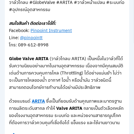
วาล์วโกลบ #GlobeValve #ARITA #วาล์วหน้าแปลน #ระบบท่อ
#อุปกรณ์อุตสาหกรรม
สนใจสินค้า ติดต่อเราได้ที่:
Facebook:
Pinpoint Instrument
Line:
@pinpointt
โทร: 089-612-8998
Globe Valve ARITA
(วาล์วโกลบ ARITA) เป็นหนึ่งในวาล์วที่ได้
รับความนิยมอย่างมากในงานอุตสาหกรรม เนื่องจากมีคุณสมบัติ
เด่นด้านการควบคุมการไหล (Throttling) ได้อย่างแม่นยำ ไม่ว่า
จะเป็นการไหลของน้ำ อากาศ ไอน้ำ หรือน้ำมัน วาล์วชนิดนี้
สามารถตอบโจทย์การทำงานได้อย่างมีประสิทธิภาพ
ด้วยแบรนด์
ARITA
ซึ่งเป็นที่ยอมรับด้านคุณภาพและมาตรฐาน
การผลิตระดับสากล ทำให้
Valve ARITA
กลายเป็นตัวเลือกหลัก
ของโรงงานอุตสาหกรรม ระบบท่อ และหน่วยงานสาธารณูปโภค
ที่ต้องการวาล์วควบคุมที่เชื่อถือได้ แข็งแรง และใช้งานยาวนาน