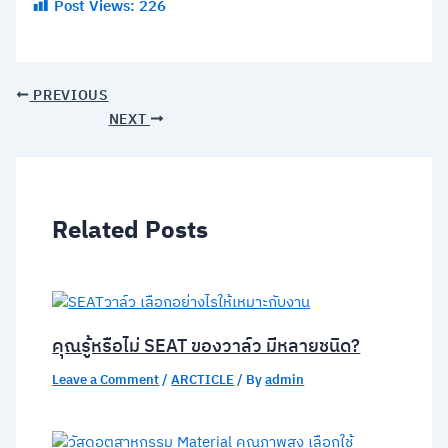
Post Views:
226
PREVIOUS
NEXT
Related Posts
คุณรู้หรือไม่ SEAT ของวาล์ว มีหลายชนิด?
Leave a Comment
/
ARCTICLE
/ By
admin