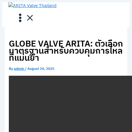
Skip
to
content
GLOBE VALVE ARITA: ตัวเลือก
มาตรฐานสำหรับควบคุมการไหล
ที่แม่นยำ
By
admin
/
August 24, 2025