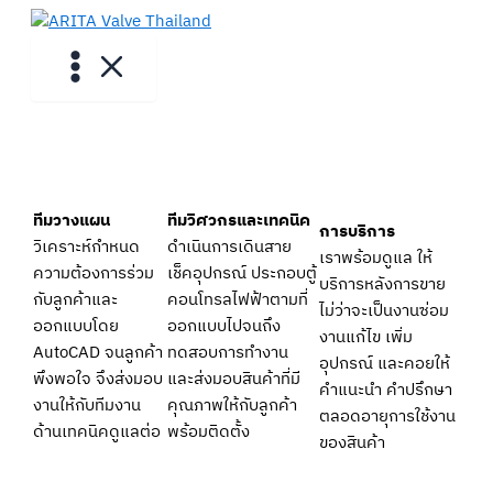
Skip
to
content
ทีมวางแผน
ทีมวิศวกรและเทคนิค
การบริการ
วิเคราะห์กำหนด
ดำเนินการเดินสาย
เราพร้อมดูแล ให้
ความต้องการร่วม
เช็คอุปกรณ์ ประกอบตู้
บริการหลังการขาย
กับลูกค้าและ
คอนโทรลไฟฟ้าตามที่
ไม่ว่าจะเป็นงานซ่อม
ออกแบบโดย
ออกแบบไปจนถึง
งานแก้ไข เพิ่ม
AutoCAD จนลูกค้า
ทดสอบการทำงาน
อุปกรณ์ และคอยให้
พึงพอใจ จึงส่งมอบ
และส่งมอบสินค้าที่มี
คำแนะนำ คำปรึกษา
งานให้กับทีมงาน
คุณภาพให้กับลูกค้า
ตลอดอายุการใช้งาน
ด้านเทคนิคดูแลต่อ
พร้อมติดตั้ง
ของสินค้า