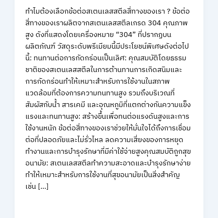
ทำไมต้องเลือกข้อต่อสเตนเลสสตีลสี่ทางของเรา ? ข้อต่อ
สี่ทางของเราผลิตจากสเตนเลสสตีลเกรด 304 คุณภาพ
สูง ดังที่แสดงโดยเครื่องหมาย “304” ที่ปรากฏบน
ผลิตภัณฑ์ วัสดุระดับพรีเมียมนี้มีประโยชน์พิเศษดังต่อไป
นี้: ทนทานต่อการกัดกร่อนเป็นเลิศ: คุณสมบัติโดยธรรม
ชาติของสเตนเลสสตีลในการต้านทานการเกิดสนิมและ
การกัดกร่อนทำให้เหมาะสำหรับการใช้งานในสภาพ
แวดล้อมที่ต้องการความทนทานสูง รวมถึงบริเวณที่
สัมผัสกับน้ำ สารเคมี และอุณหภูมิที่แตกต่างกันความแข็ง
แรงและทนทานสูง: สร้างขึ้นเพื่อทนต่อแรงดันสูงและการ
ใช้งานหนัก ข้อต่อสี่ทางของเราช่วยให้มั่นใจได้ถึงการเชื่อม
ต่อที่ปลอดภัยและไม่รั่วไหล ลดความเสี่ยงของการหยุด
ทำงานและการบำรุงรักษาที่มีค่าใช้จ่ายสูงคุณสมบัติถูกสุข
อนามัย: สเตนเลสสตีลทำความสะอาดและบำรุงรักษาง่าย
ทำให้เหมาะสำหรับการใช้งานที่สุขอนามัยเป็นสิ่งสำคัญ
เช่น […]