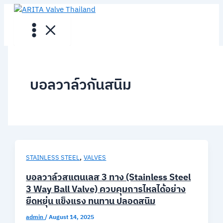
Skip
to
content
บอลวาล์วกันสนิม
,
STAINLESS STEEL
VALVES
บอลวาล์วสแตนเลส 3 ทาง (Stainless Steel
3 Way Ball Valve) ควบคุมการไหลได้อย่าง
ยืดหยุ่น แข็งแรง ทนทาน ปลอดสนิม
admin
/
August 14, 2025