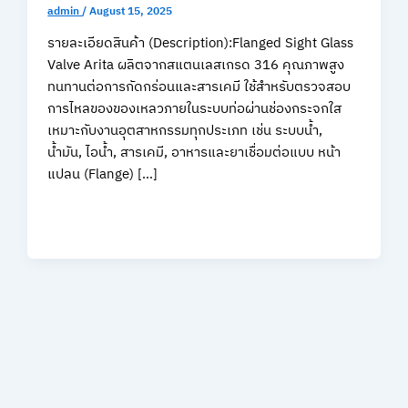
admin
/
August 15, 2025
รายละเอียดสินค้า (Description):Flanged Sight Glass
Valve Arita ผลิตจากสแตนเลสเกรด 316 คุณภาพสูง
ทนทานต่อการกัดกร่อนและสารเคมี ใช้สำหรับตรวจสอบ
การไหลของของเหลวภายในระบบท่อผ่านช่องกระจกใส
เหมาะกับงานอุตสาหกรรมทุกประเภท เช่น ระบบน้ำ,
น้ำมัน, ไอน้ำ, สารเคมี, อาหารและยาเชื่อมต่อแบบ หน้า
แปลน (Flange) […]