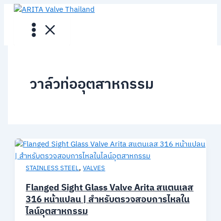
Skip
to
content
วาล์วท่ออุตสาหกรรม
,
STAINLESS STEEL
VALVES
Flanged Sight Glass Valve Arita สแตนเลส
316 หน้าแปลน | สำหรับตรวจสอบการไหลใน
ไลน์อุตสาหกรรม