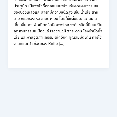
ประตูมีด เป็นวาล์วที่ออกแบบมาสำหรับควบคุมการไหล
ของของเหลวและสารที่มีความหนืดสูง เช่น น้ำเสีย สาร
เคมี หรือของเหลวที่มีตะกอน โดยใช้แผ่นมีดสแตนเลส
เลื่อนขึ้น-ลงเพื่อเปิดหรือปิดการไหล วาล์วชนิดนี้นิยมใช้ใน
อุตสาหกรรมเหมืองแร่ โรงงานผลิตกระดาษ โรงบำบัดน้ำ
เสีย และงานอุตสาหกรรมหนักอื่นๆ คุณสมบัติเด่น การใช้
งานที่แนะนำ ข้อดีของ Knife […]