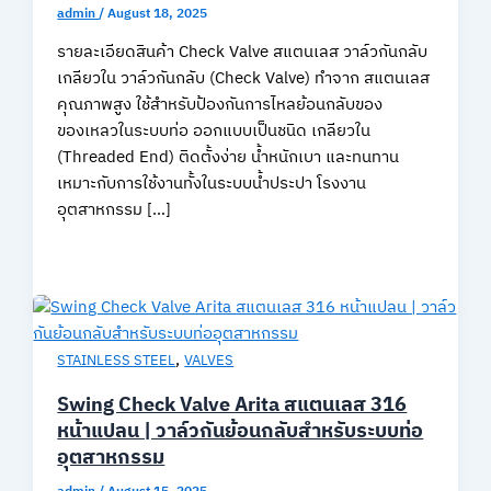
admin
/
August 18, 2025
รายละเอียดสินค้า Check Valve สแตนเลส วาล์วกันกลับ
เกลียวใน วาล์วกันกลับ (Check Valve) ทำจาก สแตนเลส
คุณภาพสูง ใช้สำหรับป้องกันการไหลย้อนกลับของ
ของเหลวในระบบท่อ ออกแบบเป็นชนิด เกลียวใน
(Threaded End) ติดตั้งง่าย น้ำหนักเบา และทนทาน
เหมาะกับการใช้งานทั้งในระบบน้ำประปา โรงงาน
อุตสาหกรรม […]
,
STAINLESS STEEL
VALVES
Swing Check Valve Arita สแตนเลส 316
หน้าแปลน | วาล์วกันย้อนกลับสำหรับระบบท่อ
อุตสาหกรรม