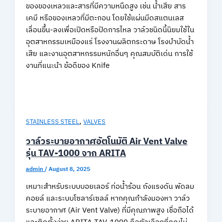
ของของเหลวและสารที่มีความหนืดสูง เช่น น้ำเสีย สาร
เคมี หรือของเหลวที่มีตะกอน โดยใช้แผ่นมีดสแตนเลส
เลื่อนขึ้น-ลงเพื่อเปิดหรือปิดการไหล วาล์วชนิดนี้นิยมใช้ใน
อุตสาหกรรมเหมืองแร่ โรงงานผลิตกระดาษ โรงบำบัดน้ำ
เสีย และงานอุตสาหกรรมหนักอื่นๆ คุณสมบัติเด่น การใช้
งานที่แนะนำ ข้อดีของ Knife
,
STAINLESS STEEL
VALVES
วาล์วระบายอากาศอัตโนมัติ Air Vent Valve
รุ่น TAV-1000 จาก ARITA
admin
/
August 8, 2025
เหมาะสำหรับระบบบอยเลอร์ ท่อน้ำร้อน ถังแรงดัน พัดลม
คอยล์ และระบบโซลาร์เซลล์ หากคุณกำลังมองหา วาล์ว
ระบายอากาศ (Air Vent Valve) ที่มีคุณภาพสูง เชื่อถือได้