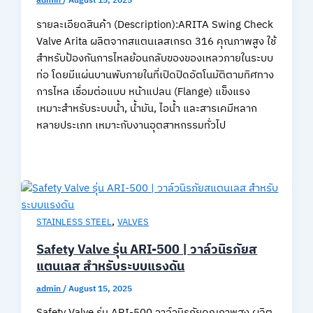
admin
/
August 15, 2025
รายละเอียดสินค้า (Description):ARITA Swing Check
Valve Arita ผลิตจากสแตนเลสเกรด 316 คุณภาพสูง ใช้
สำหรับป้องกันการไหลย้อนกลับของของเหลวภายในระบบ
ท่อ โดยมีแผ่นบานพับภายในที่เปิดปิดอัตโนมัติตามทิศทาง
การไหล เชื่อมต่อแบบ หน้าแปลน (Flange) แข็งแรง
เหมาะสำหรับระบบน้ำ, น้ำมัน, ไอน้ำ และสารเคมีหลาก
หลายประเภท เหมาะกับงานอุตสาหกรรมทั่วไป
,
STAINLESS STEEL
VALVES
Safety Valve รุ่น ARI-500 | วาล์วนิรภัยส
แตนเลส สำหรับระบบแรงดัน
admin
/
August 15, 2025