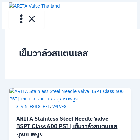
Skip
to
content
เข็มวาล์วสแตนเลส
,
STAINLESS STEEL
VALVES
ARITA Stainless Steel Needle Valve
BSPT Class 600 PSI | เข็มวาล์วสแตนเลส
คุณภาพสูง