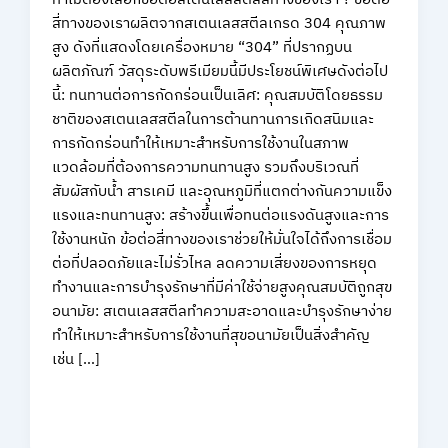
สี่ทางของเราผลิตจากสเตนเลสสตีลเกรด 304 คุณภาพ
สูง ดังที่แสดงโดยเครื่องหมาย “304” ที่ปรากฏบน
ผลิตภัณฑ์ วัสดุระดับพรีเมียมนี้มีประโยชน์พิเศษดังต่อไป
นี้: ทนทานต่อการกัดกร่อนเป็นเลิศ: คุณสมบัติโดยธรรม
ชาติของสเตนเลสสตีลในการต้านทานการเกิดสนิมและ
การกัดกร่อนทำให้เหมาะสำหรับการใช้งานในสภาพ
แวดล้อมที่ต้องการความทนทานสูง รวมถึงบริเวณที่
สัมผัสกับน้ำ สารเคมี และอุณหภูมิที่แตกต่างกันความแข็ง
แรงและทนทานสูง: สร้างขึ้นเพื่อทนต่อแรงดันสูงและการ
ใช้งานหนัก ข้อต่อสี่ทางของเราช่วยให้มั่นใจได้ถึงการเชื่อม
ต่อที่ปลอดภัยและไม่รั่วไหล ลดความเสี่ยงของการหยุด
ทำงานและการบำรุงรักษาที่มีค่าใช้จ่ายสูงคุณสมบัติถูกสุข
อนามัย: สเตนเลสสตีลทำความสะอาดและบำรุงรักษาง่าย
ทำให้เหมาะสำหรับการใช้งานที่สุขอนามัยเป็นสิ่งสำคัญ
เช่น […]