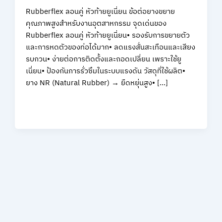
Rubberflex ลอนคู่ หัวท้ายยูเนี่ยน ข้อต่อยางขยาย
คุณภาพสูงสำหรับงานอุตสาหกรรม จุดเด่นของ
Rubberflex ลอนคู่ หัวท้ายยูเนี่ยน• รองรับการขยายตัว
และการหดตัวของท่อได้มาก• ลดแรงสั่นสะเทือนและเสียง
รบกวน• ง่ายต่อการติดตั้งและถอดเปลี่ยน เพราะใช้ยู
เนี่ยน• ป้องกันการรั่วซึมในระบบแรงดัน วัสดุที่ใช้ผลิต•
ยาง NR (Natural Rubber) → ยืดหยุ่นสูง• […]