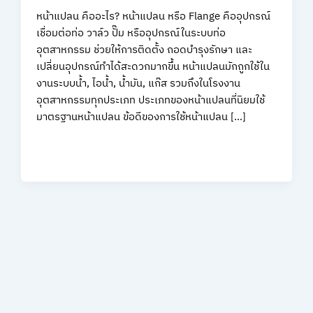
หน้าแปลน คืออะไร? หน้าแปลน หรือ Flange คืออุปกรณ์
เชื่อมต่อท่อ วาล์ว ปั๊ม หรืออุปกรณ์ในระบบท่อ
อุตสาหกรรม ช่วยให้การติดตั้ง ถอดบำรุงรักษา และ
เปลี่ยนอุปกรณ์ทำได้สะดวกมากขึ้น หน้าแปลนมักถูกใช้ใน
งานระบบน้ำ, ไอน้ำ, น้ำมัน, แก๊ส รวมถึงในโรงงาน
อุตสาหกรรมทุกประเภท ประเภทของหน้าแปลนที่นิยมใช้
มาตรฐานหน้าแปลน ข้อดีของการใช้หน้าแปลน […]