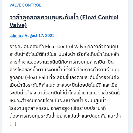
VALVE CONTROL
วาล์วลูกลอยควบคุมระดับน้ำ (Float Control
Valve)
admin
/
August 17, 2025
รายละเอียดสินค้า Float Control Valve คือวาล์วควบคุม
ระดับน้ำอัตโนมัติที่ใช้ในระบบส่งน้ำหรือถังเก็บน้ำ โดยหลัก
การทำงานของวาล์วชนิดนี้คือการควบคุมการเปิด–ปิด
การไหลของน้ำตามระดับน้ำที่ตั้งไว้ ด้วยการทำงานร่วมกับ
ลูกลอย (Float Ball) ที่จะลอยขึ้นลงตามระดับน้ำจริงในถัง
เมื่อน้ำถึงระดับที่กำหนด วาล์วจะปิดโดยอัตโนมัติ และเมื่อ
ระดับน้ำต่ำลง วาล์วจะเปิดให้น้ำไหลเข้ามาแทน วาล์วชนิดนี้
เหมาะสำหรับการใช้งานในระบบจ่ายน้ำ ระบบสูบน้ำ
โรงงานอุตสาหกรรม อาคารสูง หรือระบบประปาที่
ต้องการควบคุมระดับน้ำอย่างแม่นยำและปลอดภัย แนะนำ
[…]