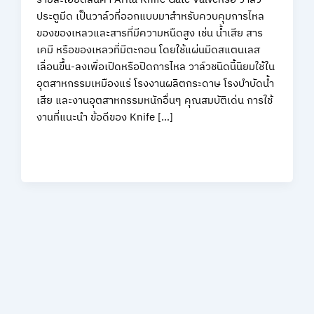
ประตูมีด เป็นวาล์วที่ออกแบบมาสำหรับควบคุมการไหล
ของของเหลวและสารที่มีความหนืดสูง เช่น น้ำเสีย สาร
เคมี หรือของเหลวที่มีตะกอน โดยใช้แผ่นมีดสแตนเลส
เลื่อนขึ้น-ลงเพื่อเปิดหรือปิดการไหล วาล์วชนิดนี้นิยมใช้ใน
อุตสาหกรรมเหมืองแร่ โรงงานผลิตกระดาษ โรงบำบัดน้ำ
เสีย และงานอุตสาหกรรมหนักอื่นๆ คุณสมบัติเด่น การใช้
งานที่แนะนำ ข้อดีของ Knife […]