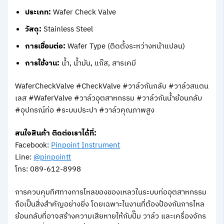
ประเภท:
Wafer Check Valve
วัสดุ:
Stainless Steel
การเชื่อมต่อ:
Wafer Type (ติดตั้งระหว่างหน้าแปลน)
การใช้งาน:
น้ำ, น้ำมัน, แก๊ส, สารเคมี
WaferCheckValve #CheckValve #วาล์วกันกลับ #วาล์วสแตน
เลส #WaferValve #วาล์วอุตสาหกรรม #วาล์วกันน้ำย้อนกลับ
#อุปกรณ์ท่อ #ระบบประปา #วาล์วคุณภาพสูง
สนใจสินค้า ติดต่อเราได้ที่:
Facebook:
Pinpoint Instrument
Line:
@pinpointt
โทร: 089-612-8998
การควบคุมทิศทางการไหลของของเหลวในระบบท่ออุตสาหกรรม
ถือเป็นสิ่งสำคัญอย่างยิ่ง โดยเฉพาะในงานที่ต้องป้องกันการไหล
ย้อนกลับที่อาจสร้างความเสียหายให้กับปั๊ม วาล์ว และเครื่องจักร