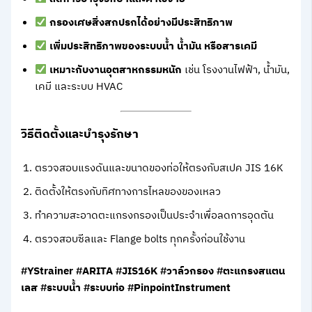
กรองเศษสิ่งสกปรกได้อย่างมีประสิทธิภาพ
เพิ่มประสิทธิภาพของระบบน้ำ น้ำมัน หรือสารเคมี
เหมาะกับงานอุตสาหกรรมหนัก
เช่น โรงงานไฟฟ้า, น้ำมัน,
เคมี และระบบ HVAC
วิธีติดตั้งและบำรุงรักษา
ตรวจสอบแรงดันและขนาดของท่อให้ตรงกับสเปค JIS 16K
ติดตั้งให้ตรงกับทิศทางการไหลของของเหลว
ทำความสะอาดตะแกรงกรองเป็นประจำเพื่อลดการอุดตัน
ตรวจสอบซีลและ Flange bolts ทุกครั้งก่อนใช้งาน
#YStrainer #ARITA #JIS16K #วาล์วกรอง #ตะแกรงสแตน
เลส #ระบบน้ำ #ระบบท่อ #PinpointInstrument