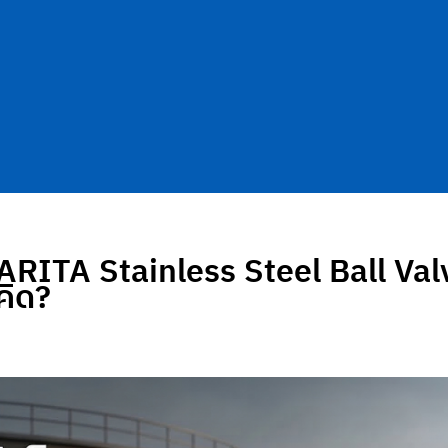
ไม ARITA Stainless Steel Ball V
คิด?