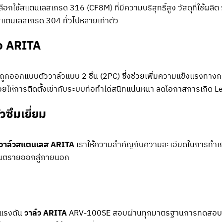
กใช้สแตนเลสเกรด 316 (CF8M) ที่มีความบริสุทธิ์สูง วัสดุที่ใช้ผลิต
สแตนเลสเกรด 304 ทั่วไปหลายเท่าตัว
ว ARITA
ถูกออกแบบตัววาล์วแบบ 2 ชิ้น (2PC) ซึ่งช่วยเพิ่มความแข็งแรงทางก
วยให้การติดตั้งเข้ากับระบบท่อทำได้สนิทแน่นหนา ลดโอกาสการเกิด Lea
วซึมเยี่ยม
วาล์วสแตนเลส ARITA
เราให้ความสำคัญกับความละเอียดในการทำเกลี
อันตรายออกสู่ภายนอก
อแรงดัน
วาล์ว ARITA
ARV-100SE สอบผ่านทุกมาตรฐานการทดสอบ ทำใ