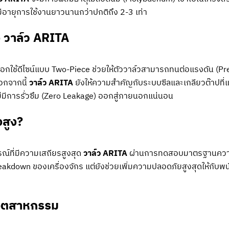
ีอายุการใช้งานยาวนานกว่าปกติถึง 2-3 เท่า
 วาล์ว ARITA
อกใช้ดีไซน์แบบ Two-Piece ช่วยให้ตัววาล์วสามารถทนต่อแรงดัน (Pr
นอกจากนี้
วาล์ว ARITA
ยังให้ความสำคัญกับระบบซีลและเกลียวต๊าปที่แม่
ม่มีการรั่วซึม (Zero Leakage) ออกสู่ภายนอกแน่นอน
งสูง?
ณ์ที่มีความเสถียรสูงสุด
วาล์ว ARITA
ผ่านการทดสอบมาตรฐานความดั
eakdown ของเครื่องจักร แต่ยังช่วยเพิ่มความปลอดภัยสูงสุดให้กับพ
อุตสาหกรรม