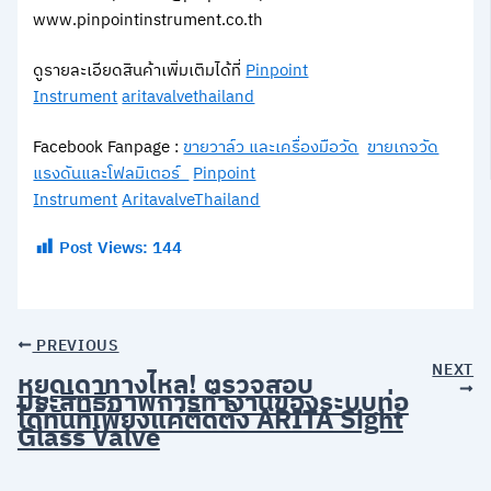
www.pinpointinstrument.co.th
ดูรายละเอียดสินค้าเพิ่มเติมได้ที่
Pinpoint
Instrument
aritavalvethailand
Facebook Fanpage :
ขายวาล์ว และเครื่องมือวัด
ขายเกจวัด
แรงดันและโฟลมิเตอร์
Pinpoint
Instrument
AritavalveThailand
Post Views:
144
PREVIOUS
NEXT
หยุดเดาทางไหล! ตรวจสอบ
ประสิทธิภาพการทำงานของระบบท่อ
ได้ทันทีเพียงแค่ติดตั้ง ARITA Sight
Glass Valve