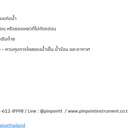
บบท่อน้ำ
้อน หรือของเหลวที่ไม่กัดกร่อน
หรือก๊าซ
)
– ควบคุมการไหลของน้ำเย็น น้ำร้อน และอากาศ
89-612-8998 / Line : @pinpointt / www.pinpointinstrument.co.
valvethailand