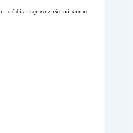
น อาจทำให้เกิดปัญหาการรั่วซึม วาล์วเสียหาย