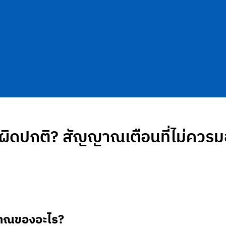
นผิดปกติ? สัญญาณเตือนที่ไม่ควร
ญาณของอะไร?