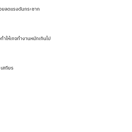
ช่วยลดแรงดันกระชาก
จทำให้เกจทำงานหนักเกินไป
เสถียร