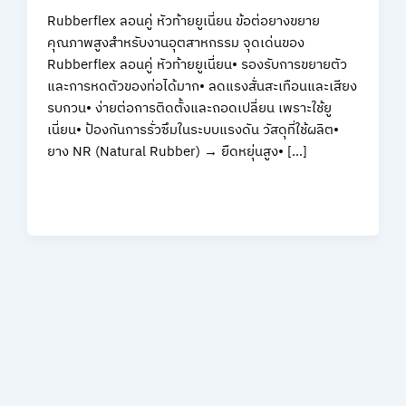
Rubberflex ลอนคู่ หัวท้ายยูเนี่ยน ข้อต่อยางขยาย
คุณภาพสูงสำหรับงานอุตสาหกรรม จุดเด่นของ
Rubberflex ลอนคู่ หัวท้ายยูเนี่ยน• รองรับการขยายตัว
และการหดตัวของท่อได้มาก• ลดแรงสั่นสะเทือนและเสียง
รบกวน• ง่ายต่อการติดตั้งและถอดเปลี่ยน เพราะใช้ยู
เนี่ยน• ป้องกันการรั่วซึมในระบบแรงดัน วัสดุที่ใช้ผลิต•
ยาง NR (Natural Rubber) → ยืดหยุ่นสูง• […]