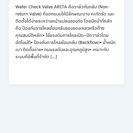
Wafer Check Valve ARITA คือวาล์วกันกลับ (Non-
return Valve) ที่ออกแบบให้มีลักษณะบาง กะทัดรัด และ
ติดตั้งได้ง่ายระหว่างหน้าแปลนของท่อ โดยมีหน้าที่หลัก
คือ ป้องกันการไหลย้อนกลับของของเหลวหรือก๊าซ
คุณสมบัติหลัก:• ใช้แรงดันการไหลเปิด–ปิดวาล์วโดย
อัตโนมัติ• ป้องกันการไหลย้อนกลับ (Backflow)• น้ำหนัก
เบา ติดตั้งง่าย• ทนแรงดันและอุณหภูมิสูง• เหมาะกับ
ระบบที่มีพื้นที่จำกัด […]