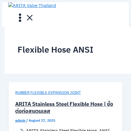
Skip
to
content
Flexible Hose ANSI
RUBBER FLEXIBLE EXPANSION JOINT
ARITA Stainless Steel Flexible Hose | ข้อ
ต่อท่อสแตนเลส
admin
/
August 17, 2025
ARITA Stainless Steel Flexible Hose, ANSI