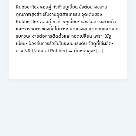
Rubberflex ลอนคู่ หัวท้ายยูเนี่ยน ข้อต่อยางขยาย
คุณภาพสูงสำหรับงานอุตสาหกรรม จุดเด่นของ
Rubberflex ลอนคู่ หัวท้ายยูเนี่ยน• รองรับการขยายตัว
และการหดตัวของท่อได้มาก• ลดแรงสั่นสะเทือนและเสียง
รบกวน• ง่ายต่อการติดตั้งและถอดเปลี่ยน เพราะใช้ยู
เนี่ยน• ป้องกันการรั่วซึมในระบบแรงดัน วัสดุที่ใช้ผลิต•
ยาง NR (Natural Rubber) → ยืดหยุ่นสูง• […]