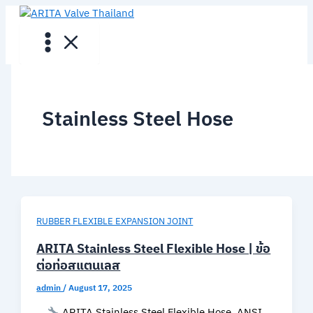
Skip
to
content
Stainless Steel Hose
RUBBER FLEXIBLE EXPANSION JOINT
ARITA Stainless Steel Flexible Hose | ข้อ
ต่อท่อสแตนเลส
admin
/
August 17, 2025
ARITA Stainless Steel Flexible Hose, ANSI