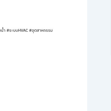
ะบบน้ำ #ระบบHVAC #อุตสาหกรรม