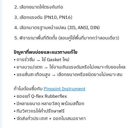
เลือกขนาดให้ตรงกับท่อ
เลือกแรงดัน (PN10, PN16)
เลือกมาตรฐานหน้าแปลน (JIS, ANSI, DIN)
พิจารณาพื้นที่ติดตั้ง (ลอนคู่ใช้พื้นที่มากกว่าลอนเดี่ยว)
ปัญหาที่พบบ่อยและแนวทางแก้ไข
• การรั่วซึม → ใช้ Gasket ใหม่
• ยางบวม/แตก → ใช้งานเกินแรงดันหรือไม่เหมาะกับของไหล
• แรงสั่นสะเทือนสูง → เลือกขนาดหรือชนิดยางไม่เหมาะสม
ทำไมต้องซื้อกับ
Pinpoint Instrument
• ของแท้ Q-flex Rubberflex
• มีหลายขนาด หลายวัสดุ พร้อมสต็อก
• ทีมวิศวกรให้คำปรึกษาฟรี
• จัดส่งทั่วประเทศ + ออกใบเสนอราคา