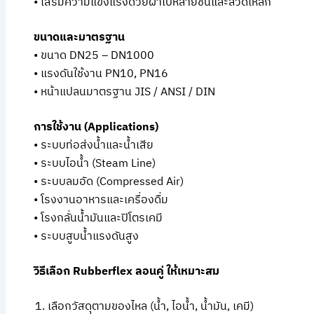
• เสริมความแข็งแรงด้วยผ้าใบหลายชั้นและลวดเหล็ก
ขนาดและมาตรฐาน
• ขนาด DN25 – DN1000
• แรงดันใช้งาน PN10, PN16
• หน้าแปลนมาตรฐาน JIS / ANSI / DIN
การใช้งาน (Applications)
• ระบบท่อส่งน้ำและน้ำเสีย
• ระบบไอน้ำ (Steam Line)
• ระบบลมอัด (Compressed Air)
• โรงงานอาหารและเครื่องดื่ม
• โรงกลั่นน้ำมันและปิโตรเคมี
• ระบบสูบน้ำแรงดันสูง
วิธีเลือก Rubberflex ลอนคู่ ให้เหมาะสม
เลือกวัสดุตามของไหล (น้ำ, ไอน้ำ, น้ำมัน, เคมี)