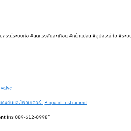
อุปกรณ์ระบบท่อ #ลดแรงสั่นสะเทือน #หน้าแปลน #อุปกรณ์ท่อ #ร
valve
แรงดันและโฟลมิเตอร์
Pinpoint Instrument
ent
โทร 089-612-8998”